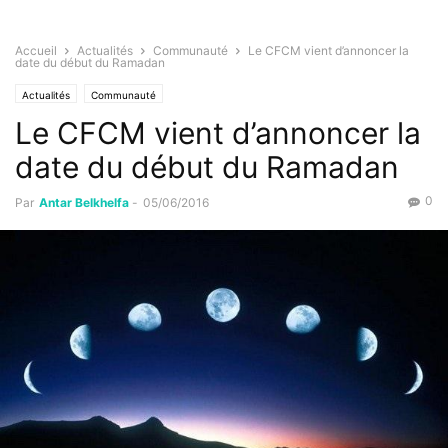
Accueil
Actualités
Communauté
Le CFCM vient d’annoncer la
date du début du Ramadan
Actualités
Communauté
Le CFCM vient d’annoncer la
date du début du Ramadan
0
Par
Antar Belkhelfa
-
05/06/2016