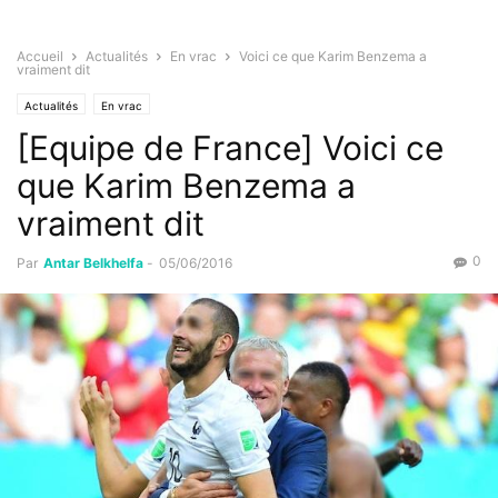
Accueil
Actualités
En vrac
Voici ce que Karim Benzema a
vraiment dit
Actualités
En vrac
[Equipe de France] Voici ce
que Karim Benzema a
vraiment dit
0
Par
Antar Belkhelfa
-
05/06/2016