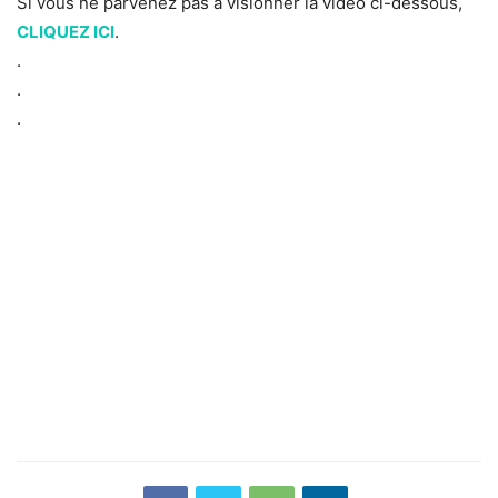
Si vous ne parvenez pas à visionner la vidéo ci-dessous,
CLIQUEZ ICI
.
.
.
.