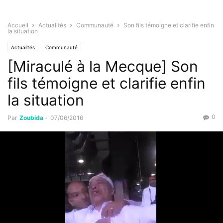
Accueil
Actualités
Communauté
Son fils témoigne et clarifie enfin
la situation
Actualités
Communauté
[Miraculé à la Mecque] Son
fils témoigne et clarifie enfin
la situation
0
Par
Zoubida
-
07/06/2016