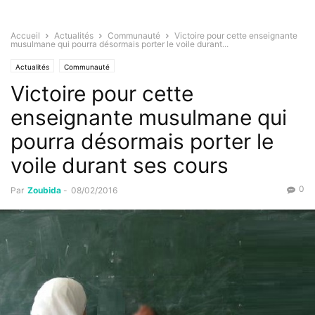
Accueil
Actualités
Communauté
Victoire pour cette enseignante
musulmane qui pourra désormais porter le voile durant...
Actualités
Communauté
Victoire pour cette
enseignante musulmane qui
pourra désormais porter le
voile durant ses cours
0
Par
Zoubida
-
08/02/2016