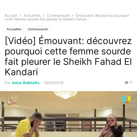
Accueil
Actualités
Communauté
Émouvant: découvrez pourquoi
cette femme sourde fait pleurer le Sheikh Fahad...
Actualités
Communauté
[Vidéo] Émouvant: découvrez
pourquoi cette femme sourde
fait pleurer le Sheikh Fahad El
Kandari
0
Par
Antar Belkhelfa
-
16/06/2016