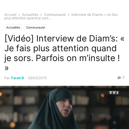
Accueil
Actualités
Communauté
Interview de Diam’s: « Je fais
plus attention quand je sors....
Actualités
Communauté
[Vidéo] Interview de Diam’s: «
Je fais plus attention quand
je sors. Parfois on m’insulte !
»
0
Par
Farah B
-
26/05/2015