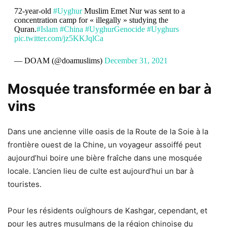
72-year-old
#Uyghur
Muslim Emet Nur was sent to a
concentration camp for « illegally » studying the
Quran.
#Islam
#China
#UyghurGenocide
#Uyghurs
pic.twitter.com/jz5KKJqlCa
— DOAM (@doamuslims)
December 31, 2021
Mosquée transformée en bar à
vins
Dans une ancienne ville oasis de la Route de la Soie à la
frontière ouest de la Chine, un voyageur assoiffé peut
aujourd’hui boire une bière fraîche dans une mosquée
locale. L’ancien lieu de culte est aujourd’hui un bar à
touristes.
Pour les résidents ouïghours de Kashgar, cependant, et
pour les autres musulmans de la région chinoise du