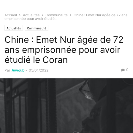
Accueil
Actualités
Communauté
Chine : Emet Nur âgée de 72 ans
emprisonnée pour avoir étudié...
Actualités
Communauté
Chine : Emet Nur âgée de 72
ans emprisonnée pour avoir
étudié le Coran
0
Par
Ayyoub
-
05/01/2022