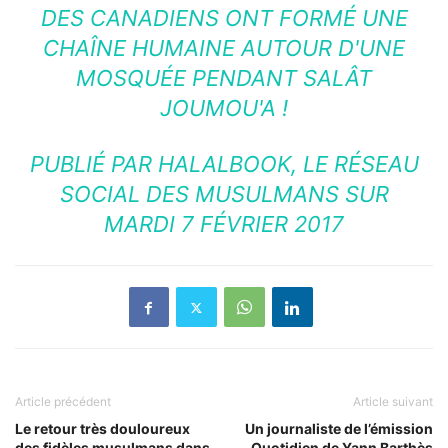
DES CANADIENS ONT FORMÉ UNE
CHAÎNE HUMAINE AUTOUR D'UNE
MOSQUÉE PENDANT SALÂT
JOUMOU'A !
PUBLIÉ PAR
HALALBOOK, LE RÉSEAU
SOCIAL DES MUSULMANS
SUR
MARDI 7 FÉVRIER 2017
Article précédent
Article suivant
Le retour très douloureux
Un journaliste de l’émission
des fidèles musulmans dans
Quotidien de Yann Barthès