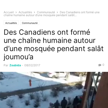
Accueil
Actualités
Communauté
Des Canadiens ont formé une
chaîne humaine autour d’une mosquée pendant salât...
Actualités
Communauté
Des Canadiens ont formé
une chaîne humaine autour
d’une mosquée pendant salât
joumou’a
0
Par
Zoubida
-
08/02/2017