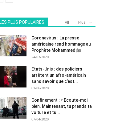
LES PLUS POPULAIRES
All
Plus
Coronavirus : La presse
américaine rend hommage au
Prophète Mohammed ﷺ
24/03/2020
Etats-Unis : des policiers
arrêtent un afro-américain
sans savoir que c’est...
01/06/2020
Confinement : « Ecoute-moi
bien. Maintenant, tu prends ta
voiture et tu...
07/04/2020