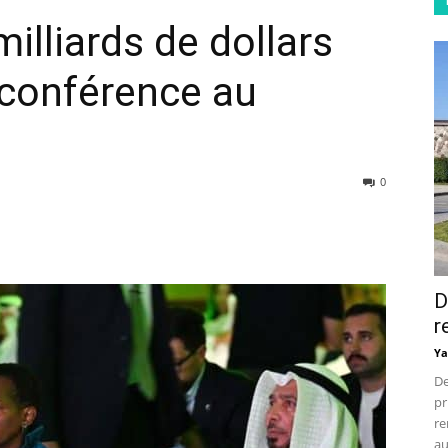
milliards de dollars
e conférence au
0
D
r
Ya
De
pr
re
au