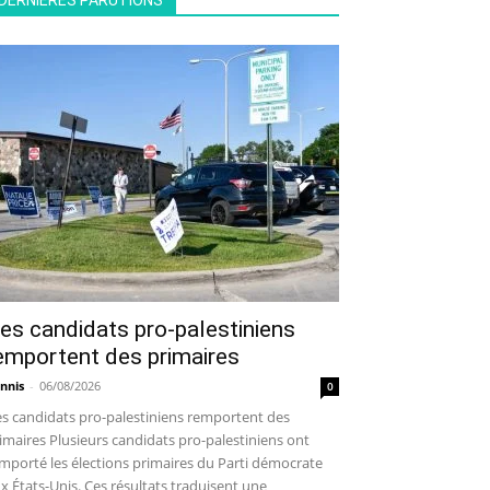
DERNIÈRES PARUTIONS
es candidats pro-palestiniens
emportent des primaires
nnis
-
06/08/2026
0
s candidats pro-palestiniens remportent des
imaires Plusieurs candidats pro-palestiniens ont
mporté les élections primaires du Parti démocrate
x États-Unis. Ces résultats traduisent une