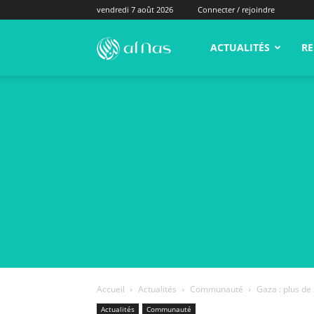
vendredi 7 août 2026
Connecter / rejoindre
alNas.fr
ACTUALITÉS
RE
Accueil
Actualités
Communauté
Gaza : plus de 
Actualités
Communauté