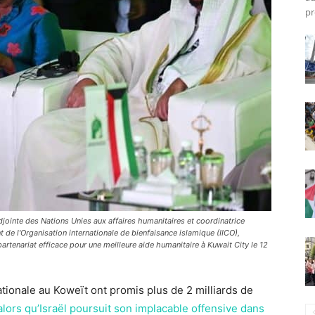
pr
 adjointe des Nations Unies aux affaires humanitaires et coordinatrice
 de l'Organisation internationale de bienfaisance islamique (IICO),
artenariat efficace pour une meilleure aide humanitaire à Kuwait City le 12
tionale au Koweït ont promis plus de 2 milliards de
alors qu’Israël poursuit son implacable offensive dans