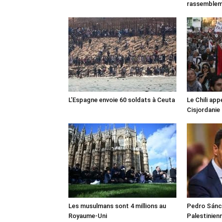
rassemble
L’Espagne envoie 60 soldats à Ceuta
Le Chili appe
Cisjordanie
Les musulmans sont 4 millions au
Pedro Sánch
Royaume-Uni
Palestinien