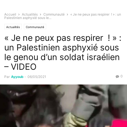
Accueil
Actualités
Communauté
« Je ne peux pas respirer ! » : un
Palestinien asphyxié sous le...
Actualités
Communauté
« Je ne peux pas respirer ! » :
un Palestinien asphyxié sous
le genou d’un soldat israélien
– VIDEO
0
Par
Ayyoub
-
06/05/2021