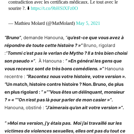
contradiction avec les certificats médicaux. Le tout avec le
sourire ?. ⬇️
https://t.co/9bHSlXFz0O
— Mathieu Molard (@MatMolard)
May 5, 2021
“Bruno”
, demande Hanouna,
“
qu’est-ce que vous avez à
répondre de toute cette histoire ? »”
Bruno, rigolard
:
“
Tommi c’est pas le verlan de Mytho ? Il a très bien choisi
son pseudo »”
. À Hanouna :
“ »En général les gens que
vous recevez sont de très bons comédiens. »”
Hanouna
recentre :
“Racontez nous votre histoire, votre version ».
”
Un match, histoire contre histoire ? Non. Bruno, de plus
en plus rigolard :
“ »”“Vous êtes un délinquant, monsieur
? » « ”“On n’est pas là pour parler de mon casier »”
.
Hanouna, obstiné :
“J’aimerais qu’on ait votre version »”
.
“ »Moi ma version, j’y étais pas. Moi j’ai travaillé sur les
victimes de violences sexuelles, elles ont pas du tout ce