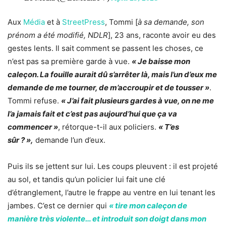
Aux
Média
et à
StreetPress
, Tommi [
à sa demande, son
prénom a été modifié, NDLR
], 23 ans, raconte avoir eu des
gestes lents. Il sait comment se passent les choses, ce
n’est pas sa première garde à vue.
« Je baisse mon
caleçon. La fouille aurait dû s’arrêter là, mais l’un d’eux me
demande de me tourner, de m’accroupir et de tousser »
.
Tommi refuse.
« J’ai fait plusieurs gardes à vue, on ne me
l’a jamais fait et c’est pas aujourd’hui que ça va
commencer »
, rétorque-t-il aux policiers.
« T’es
sûr ? »,
demande l’un d’eux.
Puis ils se jettent sur lui. Les coups pleuvent : il est projeté
au sol, et tandis qu’un policier lui fait une clé
d’étranglement, l’autre le frappe au ventre en lui tenant les
jambes. C’est ce dernier qui
« tire mon caleçon de
manière très violente… et introduit son doigt dans mon