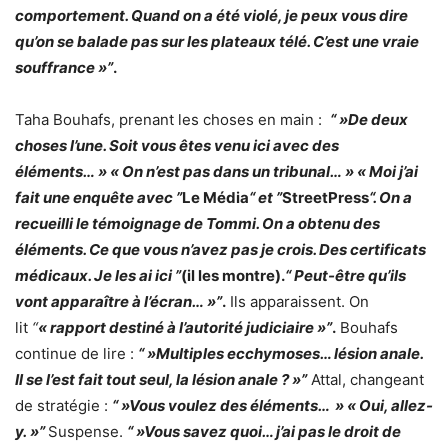
comportement. Quand on a été violé, je peux vous dire
qu’on se balade pas sur les plateaux télé. C’est une vraie
souffrance »”
.
Taha Bouhafs, prenant les choses en main :
“ »De deux
choses l’une. Soit vous êtes venu ici avec des
éléments… » « On n’est pas dans un tribunal… » « Moi j’ai
fait une enquête avec ”
Le Média
“ et ”
StreetPress
“. On a
recueilli le témoignage de Tommi. On a obtenu des
éléments. Ce que vous n’avez pas je crois. Des certificats
médicaux. Je les ai ici ”
(il les montre).
“ Peut-être qu’ils
vont apparaître à l’écran… »”
.
Ils apparaissent. On
lit
“
« rapport destiné à l’autorité judiciaire »”
.
Bouhafs
continue de lire :
“ »Multiples ecchymoses… lésion anale.
Il se l’est fait tout seul, la lésion anale ? »”
Attal, changeant
de stratégie :
“ »Vous voulez des éléments… » « Oui, allez-
y. »”
Suspense.
“ »Vous savez quoi… j’ai pas le droit de