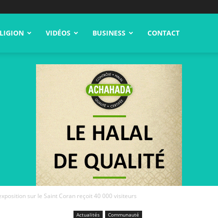
LIGION
VIDÉOS
BUSINESS
CONTACT
xposition sur le Saint Coran reçoit 40 000 visiteurs
Actualités
Communauté