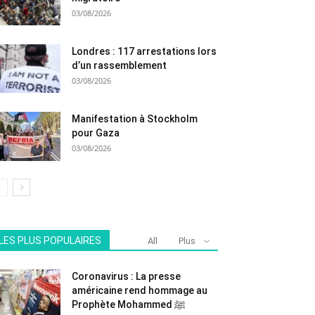
03/08/2026
Londres : 117 arrestations lors
d’un rassemblement
03/08/2026
Manifestation à Stockholm
pour Gaza
03/08/2026
LES PLUS POPULAIRES
All
Plus
Coronavirus : La presse
américaine rend hommage au
Prophète Mohammed ﷺ