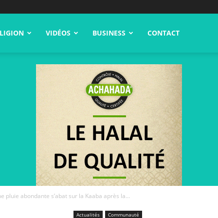
LIGION
VIDÉOS
BUSINESS
CONTACT
e pluie abondante s’abat sur la Kaaba après la...
Actualités
Communauté