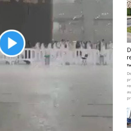
D
r
Ya
De
pr
re
au
pr