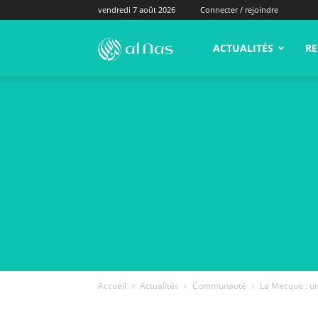
vendredi 7 août 2026
Connecter / rejoindre
alNas.fr
ACTUALITÉS
RE
Accueil
Actualités
Communauté
La Mecque : un