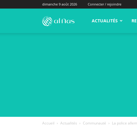
dimanche 9 août 2026
Connecter / rejoindre
alNas.fr
ACTUALITÉS
RE
Accueil
Actualités
Communauté
La police all