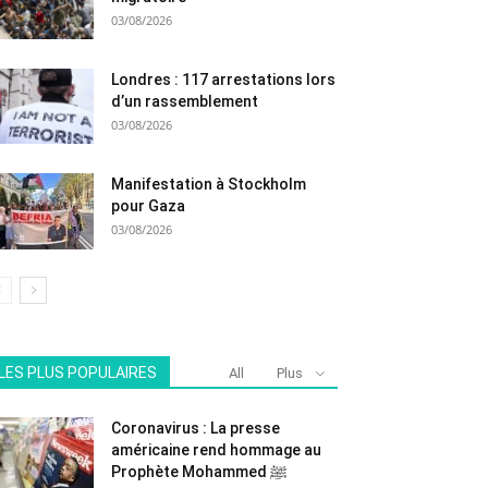
03/08/2026
Londres : 117 arrestations lors
d’un rassemblement
03/08/2026
Manifestation à Stockholm
pour Gaza
03/08/2026
LES PLUS POPULAIRES
All
Plus
Coronavirus : La presse
américaine rend hommage au
Prophète Mohammed ﷺ