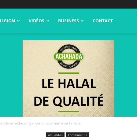
LIGION
VIDÉOS
BUSINESS
CONTACT
emande arrache un garçon musulman à sa famille
Actualités
Communauté