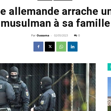
ce allemande arrache u
musulman à sa famille
Par
Oussama
-
02/05/2023
0