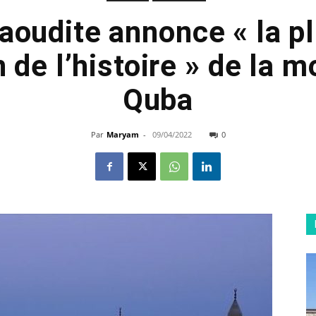
saoudite annonce « la p
 de l’histoire » de la 
Quba
Par
Maryam
-
09/04/2022
0