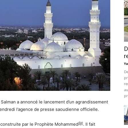
D
r
Ya
De
pr
re
au
pr
 Salman a annoncé le lancement d’un agrandissement
ndredi l’agence de presse saoudienne officielle.
struite par le Prophète Mohammedﷺ. Il fait