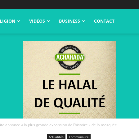
LIGION
VIDÉOS
BUSINESS
CONTACT
ite annonce « la plus grande expansion de l’histoire » de la mosquée...
Actualités
Communauté