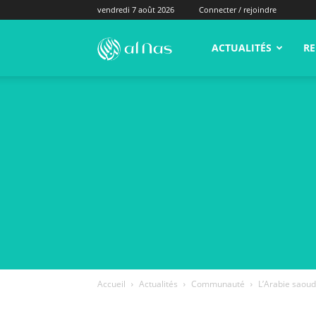
vendredi 7 août 2026
Connecter / rejoindre
alNas.fr
ACTUALITÉS
RE
Accueil
Actualités
Communauté
L’Arabie saoud