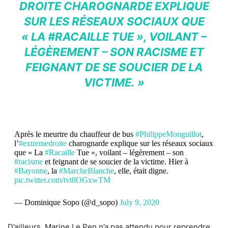
DROITE
CHAROGNARDE EXPLIQUE
SUR LES RÉSEAUX SOCIAUX QUE
« LA
#RACAILLE
TUE », VOILANT –
LÉGÈREMENT – SON
RACISME
ET
FEIGNANT DE SE SOUCIER DE LA
VICTIME. »
Après le meurtre du chauffeur de bus
#PhilippeMonguillot
,
l’
#extremedroite
charognarde explique sur les réseaux sociaux
que « La
#Racaille
Tue », voilant – légèrement – son
#racisme
et feignant de se soucier de la victime. Hier à
#Bayonne
, la
#MarcheBlanche
, elle, était digne.
pic.twitter.com/tvt8OGxwTM
— Dominique Sopo (@d_sopo)
July 9, 2020
D’ailleurs, Marine Le Pen n’a pas attendu pour reprendre