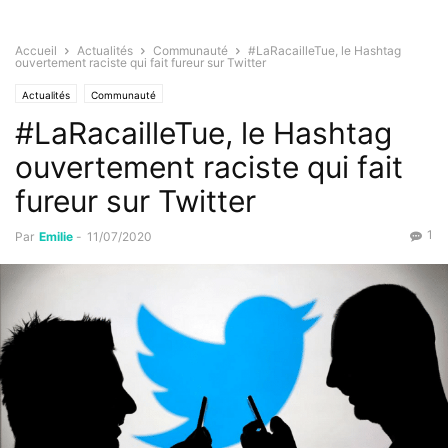
Accueil
Actualités
Communauté
#LaRacailleTue, le Hashtag
ouvertement raciste qui fait fureur sur Twitter
Actualités
Communauté
#LaRacailleTue, le Hashtag
ouvertement raciste qui fait
fureur sur Twitter
1
Par
Emilie
-
11/07/2020