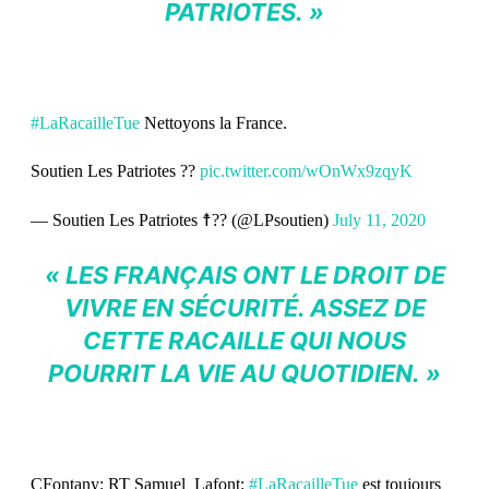
PATRIOTES. »
#LaRacailleTue
Nettoyons la France.
Soutien Les Patriotes ??
pic.twitter.com/wOnWx9zqyK
— Soutien Les Patriotes ☨?? (@LPsoutien)
July 11, 2020
« LES FRANÇAIS ONT LE DROIT DE
VIVRE EN SÉCURITÉ. ASSEZ DE
CETTE RACAILLE QUI NOUS
POURRIT LA VIE AU QUOTIDIEN. »
CFontany: RT Samuel_Lafont:
#LaRacailleTue
est toujours