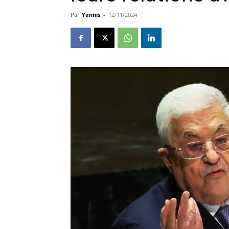
Par
Yannis
-
12/11/2024