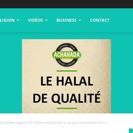
LIGION
VIDÉOS
BUSINESS
CONTACT
alestinien appelle les États musulmans à ne pas normaliser leurs...