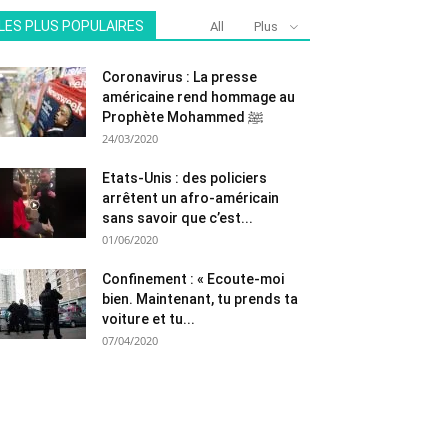
LES PLUS POPULAIRES
All
Plus
Coronavirus : La presse
américaine rend hommage au
Prophète Mohammed ﷺ
24/03/2020
Etats-Unis : des policiers
arrêtent un afro-américain
sans savoir que c’est...
01/06/2020
Confinement : « Ecoute-moi
bien. Maintenant, tu prends ta
voiture et tu...
07/04/2020