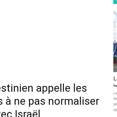
L
stinien appelle les
Ya
La
 à ne pas normaliser
de
pé
ap
ec Israël