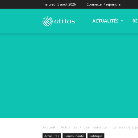
mercredi 5 août 2026
Connecter / rejoindre
alNas.fr
ACTUALITÉS
RE
Accueil
Actualités
Communauté
Le président p
Actualités
Communauté
Politique