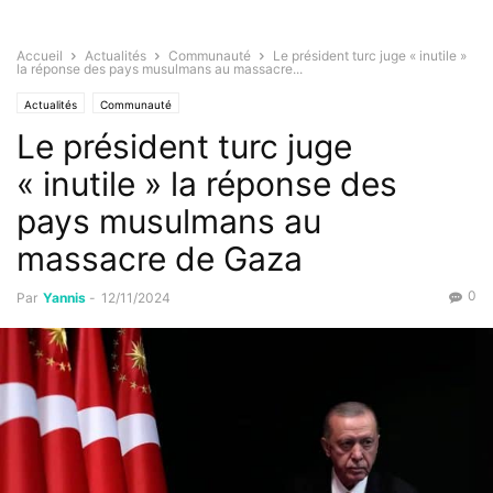
Accueil
Actualités
Communauté
Le président turc juge « inutile »
la réponse des pays musulmans au massacre...
Actualités
Communauté
Le président turc juge
« inutile » la réponse des
pays musulmans au
massacre de Gaza
0
Par
Yannis
-
12/11/2024