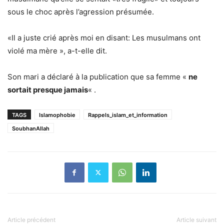
sous le choc après l’agression présumée.
«Il a juste crié après moi en disant: Les musulmans ont
violé ma mère », a-t-elle dit.
Son mari a déclaré à la publication que sa femme «
ne
sortait presque jamais
« .
TAGS
Islamophobie
Rappels_islam_et_information
SoubhanAllah
Article précédent
Article suivant