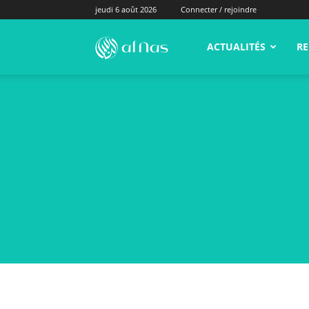
jeudi 6 août 2026
Connecter / rejoindre
alNas.fr
ACTUALITÉS
RE