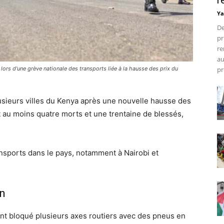
r
Ya
De
pr
re
au
ors d’une grève nationale des transports liée à la hausse des prix du
pr
usieurs villes du Kenya après une nouvelle hausse des
it au moins quatre morts et une trentaine de blessés,
sports dans le pays, notamment à Nairobi et
on
ont bloqué plusieurs axes routiers avec des pneus en