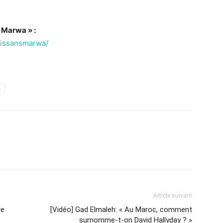
 Marwa » :
aissansmarwa/
h
Article suivant
re
[Vidéo] Gad Elmaleh: « Au Maroc, comment
surnomme-t-on David Hallyday ? »