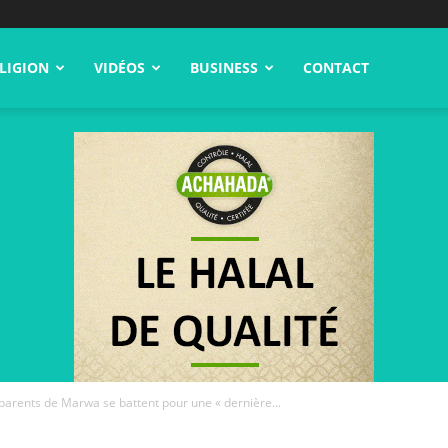
LIGION
VIDÉOS
BUSINESS
CONTACT
s parents de Marwa se battent pour une « dernière...