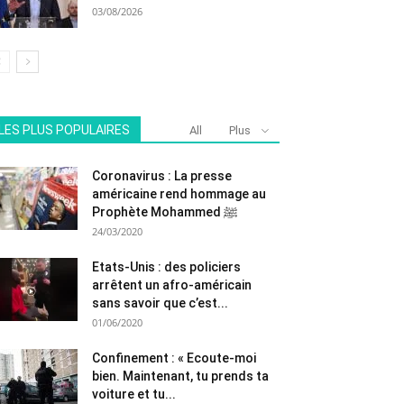
03/08/2026
LES PLUS POPULAIRES
All
Plus
Coronavirus : La presse
américaine rend hommage au
Prophète Mohammed ﷺ
24/03/2020
Etats-Unis : des policiers
arrêtent un afro-américain
sans savoir que c’est...
01/06/2020
Confinement : « Ecoute-moi
bien. Maintenant, tu prends ta
voiture et tu...