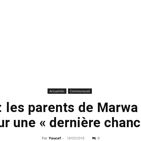
Actualités
Communauté
: les parents de Marwa
ur une « dernière chanc
Par
Youcef
-
18/03/2018
0