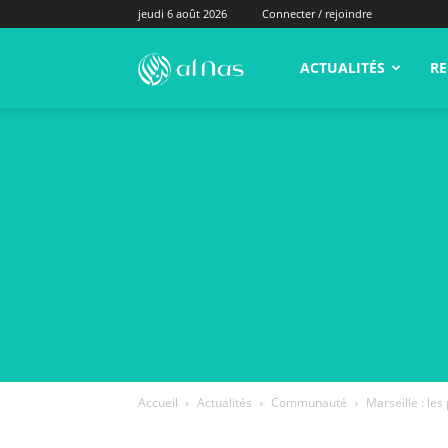
jeudi 6 août 2026
Connecter / rejoindre
alNas.fr
ACTUALITÉS
RE
Accueil
Actualités
Communauté
Marseille : le