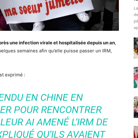
La
de
pé
ap
ès une infection virale et hospitalisée depuis un an
,
 quelques semaines afin qu’elle puisse passer un IRM,
t exprimé :
RENDU EN CHINE EN
IER POUR RENCONTRER
LEUR AI AMENÉ L’IRM DE
XPLIQUÉ QU’ILS AVAIENT