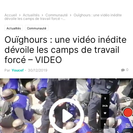
Accueil
Actualités
Communauté
Ouïghours : une vidéo inédite
dévoile les camps de travail forcé –...
Actualités
Communauté
Ouïghours : une vidéo inédite
dévoile les camps de travail
forcé – VIDEO
0
Par
Youcef
-
30/12/2019