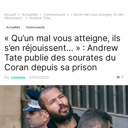
Accueil
Actualités
Communauté
« Qu’un mal vous atteigne, ils s’en
réjouissent… » : Andrew Tate...
Actualités
Communauté
« Qu’un mal vous atteigne, ils
s’en réjouissent… » : Andrew
Tate publie des sourates du
Coran depuis sa prison
0
Par
Lassana
-
07/03/2023