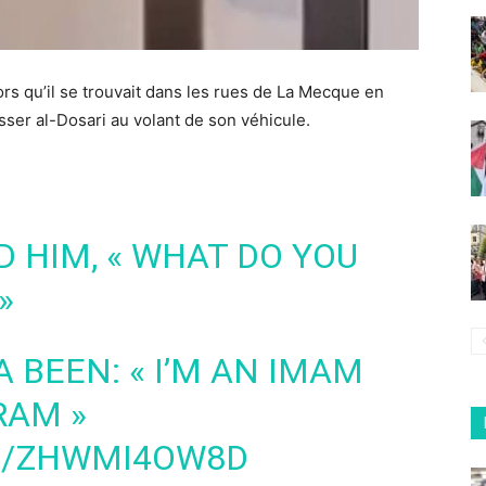
s qu’il se trouvait dans les rues de La Mecque en
asser al-Dosari au volant de son véhicule.
D HIM, « WHAT DO YOU
»
 BEEN: « I’M AN IMAM
RAM »
M/ZHWMI4OW8D