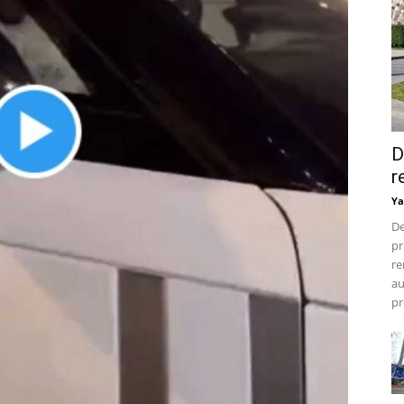
D
r
Ya
De
pr
re
au
pr