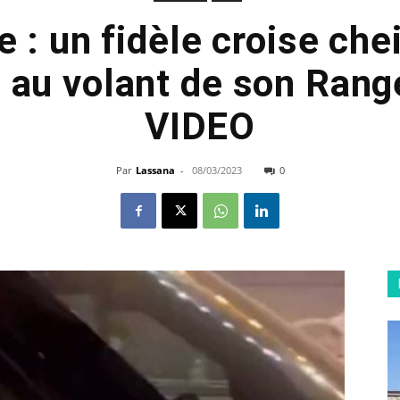
 : un fidèle croise che
i au volant de son Rang
VIDEO
Par
Lassana
-
08/03/2023
0