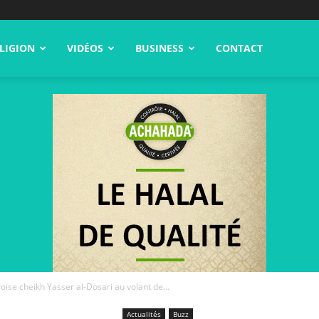
LIGION
VIDÉOS
BUSINESS
CONTACT
oise cheikh Yasser al-Dosari au volant de...
Actualités
Buzz