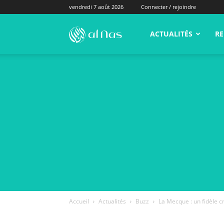
vendredi 7 août 2026
Connecter / rejoindre
alNas.fr
ACTUALITÉS
RE
Accueil
Actualités
Buzz
La Mecque : un fidèle cr