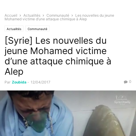
Accueil
Actualités
Communauté
Les nouvelles du jeune
Mohamed victime d’une attaque chimique à Alep
Actualités
Communauté
[Syrie] Les nouvelles du
jeune Mohamed victime
d’une attaque chimique à
Alep
0
Par
Zoubida
-
12/04/2017