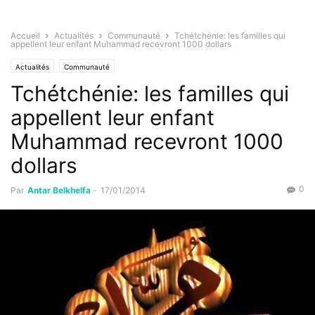
Accueil
Actualités
Communauté
Tchétchénie: les familles qui
appellent leur enfant Muhammad recevront 1000 dollars
Actualités
Communauté
Tchétchénie: les familles qui
appellent leur enfant
Muhammad recevront 1000
dollars
0
Par
Antar Belkhelfa
-
17/01/2014