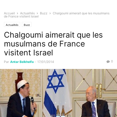
Accueil
Actualités
Buzz
Chalgoumi aimerait que les musulmans
de France visitent Israel
Actualités
Buzz
Chalgoumi aimerait que les
musulmans de France
visitent Israel
0
Par
Antar Belkhelfa
-
17/01/2014