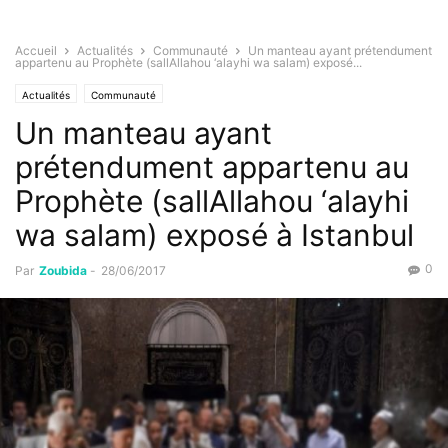
Accueil
Actualités
Communauté
Un manteau ayant prétendument
appartenu au Prophète (sallAllahou ‘alayhi wa salam) exposé...
Actualités
Communauté
Un manteau ayant
prétendument appartenu au
Prophète (sallAllahou ‘alayhi
wa salam) exposé à Istanbul
0
Par
Zoubida
-
28/06/2017