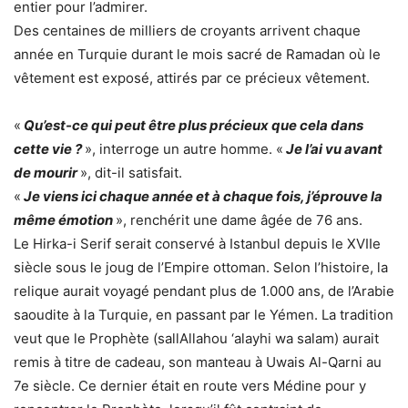
entier pour l’admirer.
Des centaines de milliers de croyants arrivent chaque
année en Turquie durant le mois sacré de Ramadan où le
vêtement est exposé, attirés par ce précieux vêtement.
«
Qu’est-ce qui peut être plus précieux que cela dans
cette vie ?
», interroge un autre homme. «
Je l’ai vu avant
de mourir
», dit-il satisfait.
«
Je viens ici chaque année et à chaque fois, j’éprouve la
même émotion
», renchérit une dame âgée de 76 ans.
Le Hirka-i Serif serait conservé à Istanbul depuis le XVIIe
siècle sous le joug de l’Empire ottoman. Selon l’histoire, la
relique aurait voyagé pendant plus de 1.000 ans, de l’Arabie
saoudite à la Turquie, en passant par le Yémen. La tradition
veut que le Prophète (sallAllahou ‘alayhi wa salam) aurait
remis à titre de cadeau, son manteau à Uwais Al-Qarni au
7e siècle. Ce dernier était en route vers Médine pour y