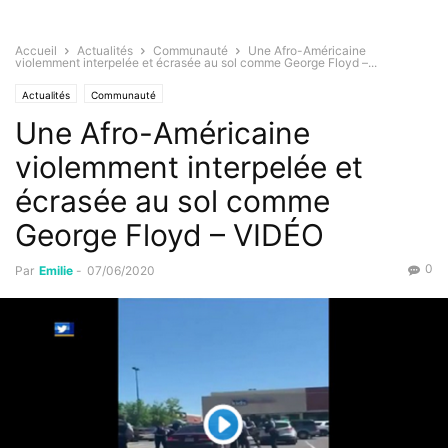
Accueil
Actualités
Communauté
Une Afro-Américaine
violemment interpelée et écrasée au sol comme George Floyd –...
Actualités
Communauté
Une Afro-Américaine
violemment interpelée et
écrasée au sol comme
George Floyd – VIDÉO
0
Par
Emilie
-
07/06/2020