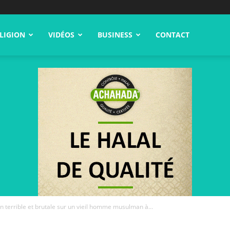
LIGION
VIDÉOS
BUSINESS
CONTACT
n terrible et brutale sur un vieil homme musulman à...