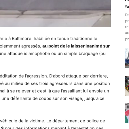
Ya
De
pr
re
au
arle à Baltimore, habillée en tenue traditionnelle
pr
iolemment agressés,
au point de le laisser inanimé sur
 une attaque islamophobe ou un simple braquage (ou
ditation de l’agression. D’abord attaqué par derrière,
uvé au milieu de ses trois agresseurs dans une position
al à se relever et c’est là que l’assaillant lui envoie un
t, une déferlante de coups sur son visage, jusqu’à ce
 véhicule de la victime. Le département de police de
 $
pour des informations menant à l’arrestation des