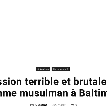
Actualités
Communauté
sion terrible et brutale 
me musulman à Balti
Par
Oussama
-
30/07/2019
0