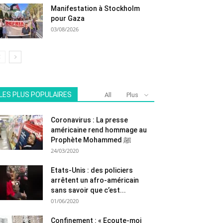
Manifestation à Stockholm
pour Gaza
03/08/2026
LES PLUS POPULAIRES
All
Plus
Coronavirus : La presse
américaine rend hommage au
Prophète Mohammed ﷺ
24/03/2020
Etats-Unis : des policiers
arrêtent un afro-américain
sans savoir que c’est...
01/06/2020
Confinement : « Ecoute-moi