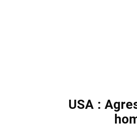
USA : Agres
hom