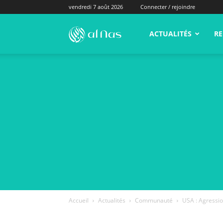
vendredi 7 août 2026
Connecter / rejoindre
alNas.fr
ACTUALITÉS
RE
Accueil
Actualités
Communauté
USA : Agressio