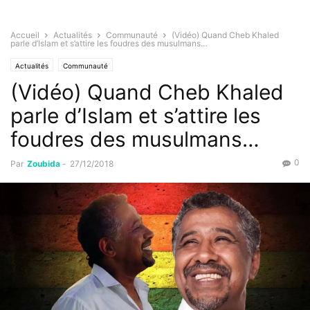
Accueil
Actualités
Communauté
(Vidéo) Quand Cheb Khaled
parle d’Islam et s’attire les foudres des musulmans…
Actualités
Communauté
(Vidéo) Quand Cheb Khaled
parle d’Islam et s’attire les
foudres des musulmans…
0
Par
Zoubida
-
27/12/2018