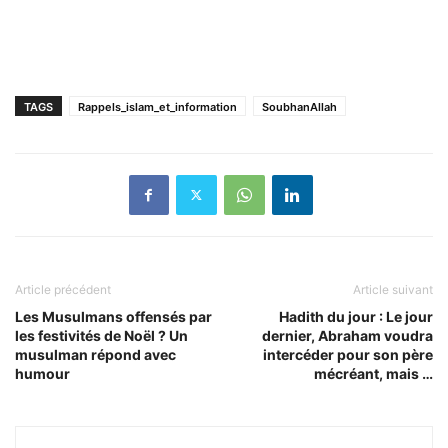
TAGS
Rappels_islam_et_information
SoubhanAllah
Article précédent
Article suivant
Les Musulmans offensés par
Hadith du jour : Le jour
les festivités de Noël ? Un
dernier, Abraham voudra
musulman répond avec
intercéder pour son père
humour
mécréant, mais …