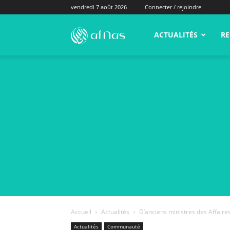
vendredi 7 août 2026
Connecter / rejoindre
alNas.fr
ACTUALITÉS
RE
Accueil
Actualités
D’anciens ministres des Affaires
Actualités
Communauté