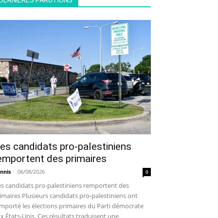
DERNIÈRES PARUTIONS
es candidats pro-palestiniens
emportent des primaires
nnis
-
06/08/2026
0
s candidats pro-palestiniens remportent des
imaires Plusieurs candidats pro-palestiniens ont
mporté les élections primaires du Parti démocrate
x États-Unis. Ces résultats traduisent une