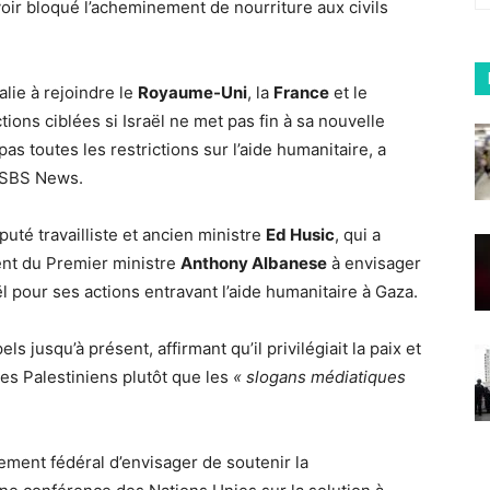
voir bloqué l’acheminement de nourriture aux civils
alie à rejoindre le
Royaume-Uni
, la
France
et le
ions ciblées si Israël ne met pas fin à sa nouvelle
pas toutes les restrictions sur l’aide humanitaire, a
e SBS News.
uté travailliste et ancien ministre
Ed Husic
, qui a
nt du Premier ministre
Anthony Albanese
à envisager
aël pour ses actions entravant l’aide humanitaire à Gaza.
s jusqu’à présent, affirmant qu’il privilégiait la paix et
les Palestiniens plutôt que les
« slogans médiatiques
ent fédéral d’envisager de soutenir la