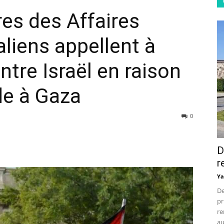
res des Affaires
aliens appellent à
tre Israël en raison
de à Gaza
0
D
r
Ya
De
pr
re
au