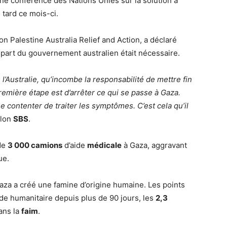
une conférence des Nations Unies sur la solution à
 tard ce mois-ci.
ion Palestine Australia Relief and Action, a déclaré
 part du gouvernement australien était nécessaire.
 l’Australie, qu’incombe la responsabilité de mettre fin
première étape est d’arrêter ce qui se passe à Gaza.
se contenter de traiter les symptômes. C’est cela qu’il
elon
SBS
.
 de
3 000 camions
d’aide
médicale
à Gaza, aggravant
ue.
Gaza a créé une famine d’origine humaine. Les points
de humanitaire depuis plus de 90 jours, les
2,3
ans la
faim
.