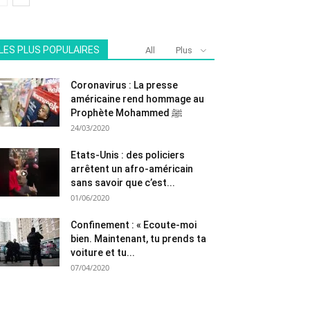
LES PLUS POPULAIRES
All
Plus
Coronavirus : La presse
américaine rend hommage au
Prophète Mohammed ﷺ
24/03/2020
Etats-Unis : des policiers
arrêtent un afro-américain
sans savoir que c’est...
01/06/2020
Confinement : « Ecoute-moi
bien. Maintenant, tu prends ta
voiture et tu...
07/04/2020