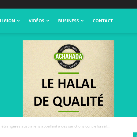
LIGION
VIDÉOS
BUSINESS
CONTACT
 étrangères australiens appellent à des sanctions contre Israël...