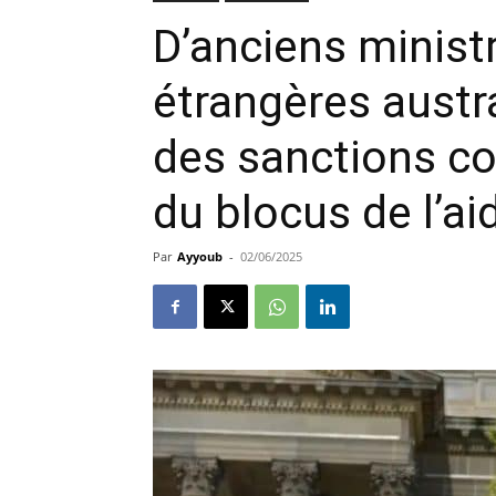
D’anciens minist
étrangères austr
des sanctions con
du blocus de l’ai
Par
Ayyoub
-
02/06/2025