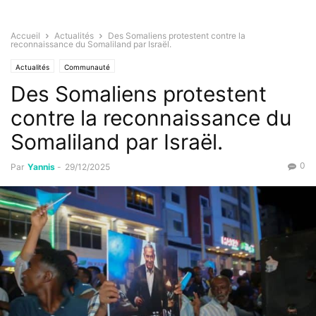
Accueil
Actualités
Des Somaliens protestent contre la
reconnaissance du Somaliland par Israël.
Actualités
Communauté
Des Somaliens protestent
contre la reconnaissance du
Somaliland par Israël.
0
Par
Yannis
-
29/12/2025