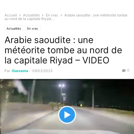
Accueil
Actualités
En vrac
Arabie saoudite : une météorite tombe
au nord de la capitale Riyad...
Actualités
En vrac
Arabie saoudite : une
météorite tombe au nord de
la capitale Riyad – VIDEO
0
Par
Oussama
-
09/02/2023