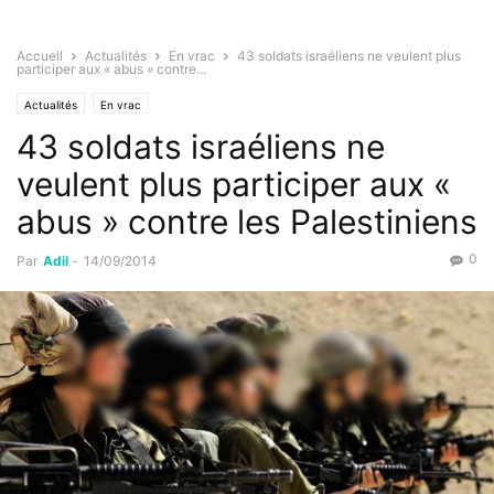
Accueil
Actualités
En vrac
43 soldats israéliens ne veulent plus
participer aux « abus » contre...
Actualités
En vrac
43 soldats israéliens ne
veulent plus participer aux «
abus » contre les Palestiniens
0
Par
Adil
-
14/09/2014