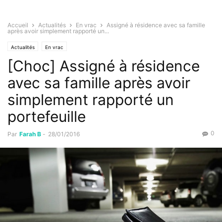
Accueil
Actualités
En vrac
Assigné à résidence avec sa famille
après avoir simplement rapporté un...
Actualités
En vrac
[Choc] Assigné à résidence
avec sa famille après avoir
simplement rapporté un
portefeuille
0
Par
Farah B
-
28/01/2016