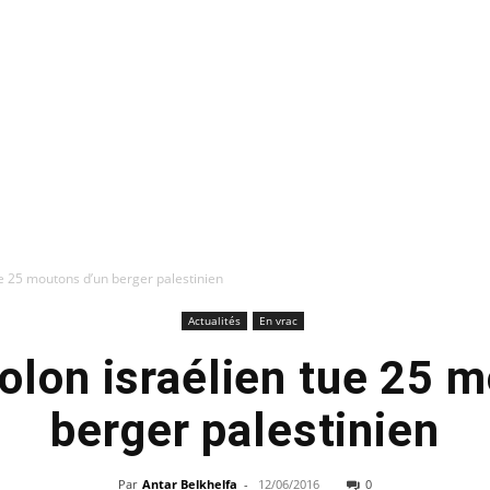
ue 25 moutons d’un berger palestinien
Actualités
En vrac
olon israélien tue 25 
berger palestinien
Par
Antar Belkhelfa
-
12/06/2016
0