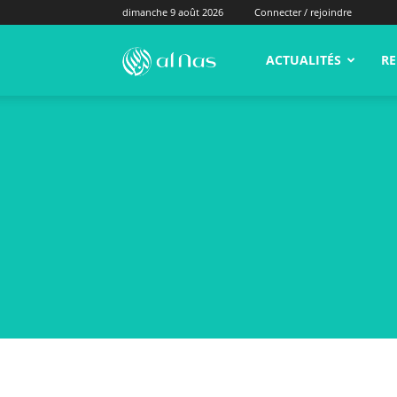
dimanche 9 août 2026
Connecter / rejoindre
alNas.fr
ACTUALITÉS
RE