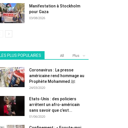
Manifestation à Stockholm
pour Gaza
03/08/2026
LES PLUS POPULAIRES
All
Plus
Coronavirus : La presse
américaine rend hommage au
Prophète Mohammed ﷺ
24/03/2020
Etats-Unis : des policiers
arrêtent un afro-américain
sans savoir que c’est...
01/06/2020
Confinement : « Ecoute-moi