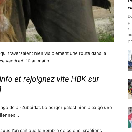
r
Ya
De
pr
re
au
pr
qui traversaient bien visiblement une route dans la
ce vendredi 10 au matin.
nfo et rejoignez vite HBK sur
]
illage de al-Zubeidat. Le berger palestinien a exigé une
éliennes…
que l’on sait que le nombre de colons israéliens