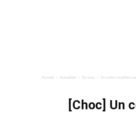
Accueil
Actualités
En vrac
Un colon israélien t
[Choc] Un c