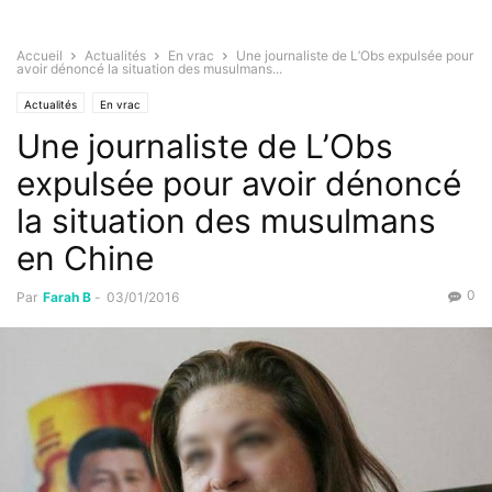
Accueil
Actualités
En vrac
Une journaliste de L’Obs expulsée pour
avoir dénoncé la situation des musulmans...
Actualités
En vrac
Une journaliste de L’Obs
expulsée pour avoir dénoncé
la situation des musulmans
en Chine
0
Par
Farah B
-
03/01/2016