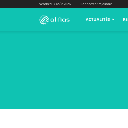
vendredi 7 août 2026
Connecter / rejoindre
alNas.fr
ACTUALITÉS
RE