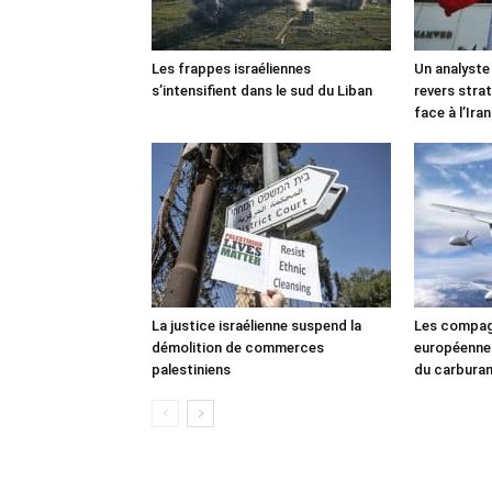
Les frappes israéliennes
Un analyste
s’intensifient dans le sud du Liban
revers stra
face à l’Iran
La justice israélienne suspend la
Les compag
démolition de commerces
européennes
palestiniens
du carbura