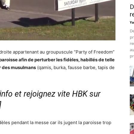
D
r
Ya
De
pr
re
au
 droite appartenant au groupuscule “Party of Freedom”
pr
roisse afin de perturber les fidèles, habillés de telle
our des musulmans
(qamis, burka, fausse barbe, tapis de
nfo et rejoignez vite HBK sur
]
idèles pendant la messe car ils jugent la paroisse trop