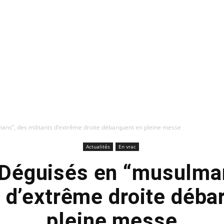
ns”, des militants d’extrême droite débarquent en pleine messe
Actualités
En vrac
 Déguisés en “musulma
s d’extrême droite déba
pleine messe