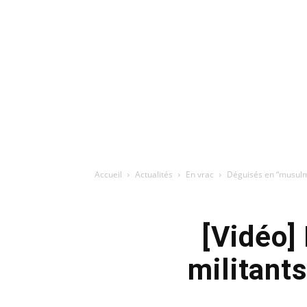
Accueil
Actualités
En vrac
Déguisés en “musulma
[Vidéo]
militant