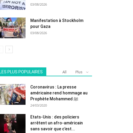
03/08/2026
Manifestation à Stockholm
pour Gaza
03/08/2026
LES PLUS POPULAIRES
All
Plus
Coronavirus : La presse
américaine rend hommage au
Prophète Mohammed ﷺ
24/03/2020
Etats-Unis : des policiers
arrêtent un afro-américain
sans savoir que c’est...