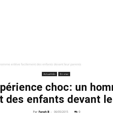
 homme enlève facilement des enfants devant leur parents
Actualités
En vrac
xpérience choc: un ho
t des enfants devant le
Par
Farah B
-
06/05/2015
0