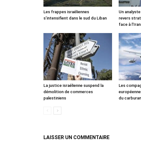
Les frappes israéliennes
Un analyste
s’intensifient dans le sud du Liban
revers stra
face à l’Iran
La justice israélienne suspend la
Les compag
démolition de commerces
européennes
palestiniens
du carbura
LAISSER UN COMMENTAIRE