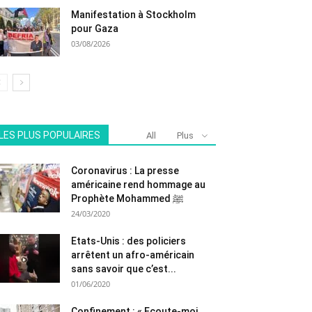
Manifestation à Stockholm
pour Gaza
03/08/2026
LES PLUS POPULAIRES
All
Plus
Coronavirus : La presse
américaine rend hommage au
Prophète Mohammed ﷺ
24/03/2020
Etats-Unis : des policiers
arrêtent un afro-américain
sans savoir que c’est...
01/06/2020
Confinement : « Ecoute-moi