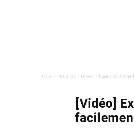
Accueil
Actualités
En vrac
Expérience choc: un
[Vidéo] E
facilemen