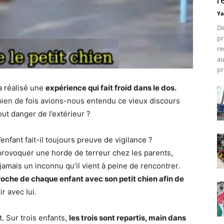
r
Ya
De
pr
re
au
pr
a réalisé une
expérience qui fait froid dans le dos.
bien de fois avions-nous entendu ce vieux discours
out danger de l’extérieur ?
enfant fait-il toujours preuve de vigilance ?
provoquer une horde de terreur chez les parents,
jamais un inconnu qu’il vient à peine de rencontrer.
oche de chaque enfant avec son petit chien afin de
r avec lui.
nt. Sur trois enfants,
les trois sont repartis, main dans