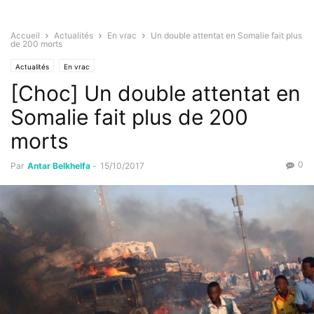
Accueil
Actualités
En vrac
Un double attentat en Somalie fait plus
de 200 morts
Actualités
En vrac
[Choc] Un double attentat en
Somalie fait plus de 200
morts
0
Par
Antar Belkhelfa
-
15/10/2017