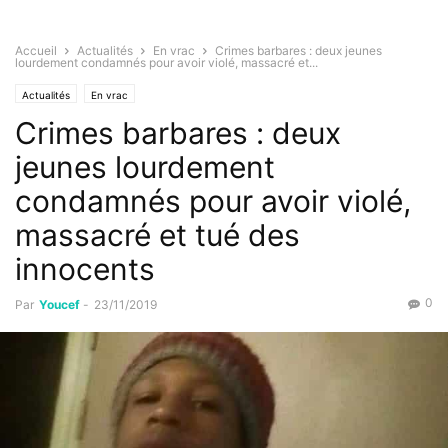
Accueil
Actualités
En vrac
Crimes barbares : deux jeunes
lourdement condamnés pour avoir violé, massacré et...
Actualités
En vrac
Crimes barbares : deux
jeunes lourdement
condamnés pour avoir violé,
massacré et tué des
innocents
0
Par
Youcef
-
23/11/2019