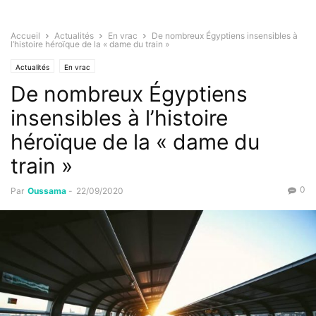
Accueil
Actualités
En vrac
De nombreux Égyptiens insensibles à
l’histoire héroïque de la « dame du train »
Actualités
En vrac
De nombreux Égyptiens
insensibles à l’histoire
héroïque de la « dame du
train »
0
Par
Oussama
-
22/09/2020