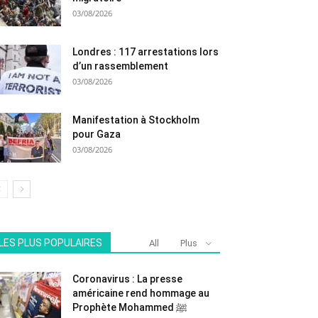
03/08/2026
Londres : 117 arrestations lors
d’un rassemblement
03/08/2026
Manifestation à Stockholm
pour Gaza
03/08/2026
LES PLUS POPULAIRES
All
Plus
Coronavirus : La presse
américaine rend hommage au
Prophète Mohammed ﷺ