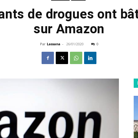
ants de drogues ont bâ
sur Amazon
Par
Lassana
-
26/01/2020
0