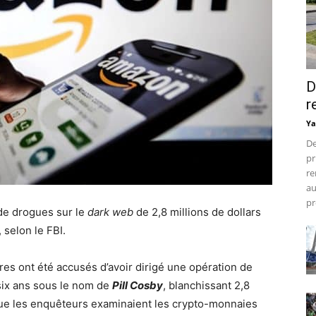
D
r
Ya
De
pr
re
au
pr
 de drogues sur le
dark web
de 2,8 millions de dollars
selon le FBI.
res ont été accusés d’avoir dirigé une opération de
ix ans sous le nom de
Pill Cosby
, blanchissant 2,8
ue les enquêteurs examinaient les crypto-monnaies