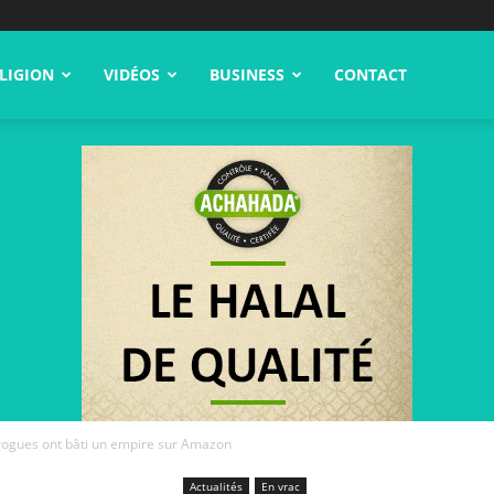
LIGION
VIDÉOS
BUSINESS
CONTACT
rogues ont bâti un empire sur Amazon
Actualités
En vrac