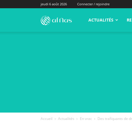
jeudi 6 août 2026
Connecter / rejoindre
alNas.fr
ACTUALITÉS
RE
Accueil
Actualités
En vrac
Des trafiquants de d