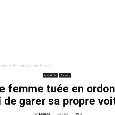
ée en ordonnant à son mari de garer...
Actualités
En vrac
ne femme tuée en ordon
 de garer sa propre vo
Par
Lassana
-
19/01/2021
0