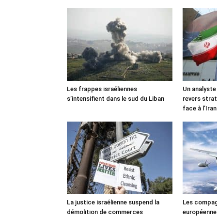
Les frappes israéliennes
Un analyste
s’intensifient dans le sud du Liban
revers stra
face à l’Iran
La justice israélienne suspend la
Les compag
démolition de commerces
européennes