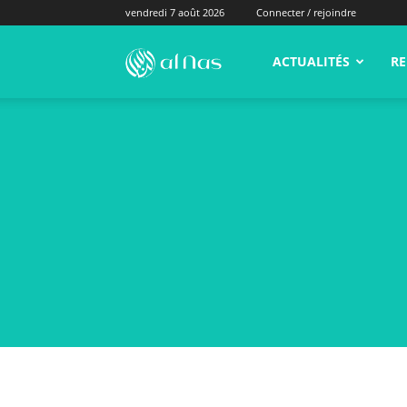
vendredi 7 août 2026
Connecter / rejoindre
alNas.fr
ACTUALITÉS
RE