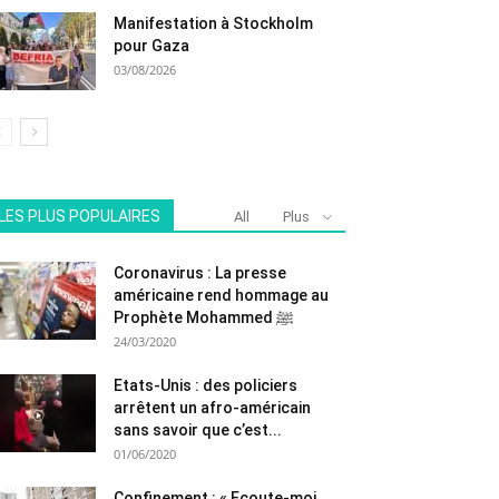
Manifestation à Stockholm
pour Gaza
03/08/2026
LES PLUS POPULAIRES
All
Plus
Coronavirus : La presse
américaine rend hommage au
Prophète Mohammed ﷺ
24/03/2020
Etats-Unis : des policiers
arrêtent un afro-américain
sans savoir que c’est...
01/06/2020
Confinement : « Ecoute-moi