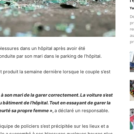
r
Ya
De
pr
re
au
pr
essures dans un hôpital après avoir été
nduite par son mari dans le parking de l’hôpital.
st produit la semaine dernière lorsque le couple s’est
 à son mari de la garer correctement. La voiture s’est
u bâtiment de l’hôpital. Tout en essayant de garer la
 heurté sa propre femme »
,
a déclaré un responsable.
quipe de policiers s’est précipitée sur les lieux et a
 elle a succombé à ses blessures quelques heures plus