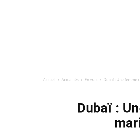
Accueil
Actualités
En vrac
Dubaï : Une femme tu
Dubaï : U
mari