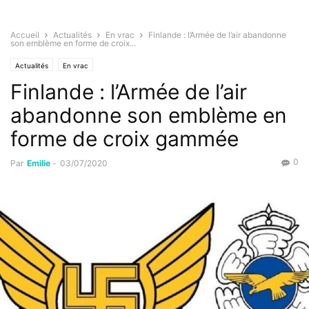
Accueil
Actualités
En vrac
Finlande : l’Armée de l’air abandonne
son emblème en forme de croix...
Actualités
En vrac
Finlande : l’Armée de l’air
abandonne son emblème en
forme de croix gammée
0
Par
Emilie
-
03/07/2020