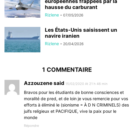
européennes frappées par la
hausse du carburant
Rizlene
-
07/05/2026
Les États-Unis saisissent un
navire iranien
Rizlene
-
20/04/2026
1 COMMENTAIRE
Azzouzene said
15/02/2020 At 21 h 46 min
Bravos pour les étudiants de bonne consciences et
moralité de pred, et de loin je vous remercie pour vos
efforts à éliminé le (sionisme = À D N CRIMINELS) des
juifs religieux et PACIFIQUE, vive la paix pour le
monde
Répondre