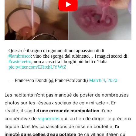
Questo è il sogno di ognuno di noi appassionati di
#lambrusco
: vino che sgorga dal rubinetto… i magici scorci di
#castelvetro
, non a caso tra i borghi più belli d’Italia
pic.twitter.com/ERtxhUYWtZ
— Francesco Dondi (@FrancescoDondi)
March 4, 2020
Les habitants n’ont pas manqué de poster de nombreuses
photos sur les réseaux sociaux de ce « miracle ». En
réalité, il s’agit
d’une erreur de manipulation
d’une
coopérative de
vignerons
qui, au lieu de diriger le précieux
liquide dans les canalisations de mise en bouteille,
l’a
injecté dans celles d’eau potable
de ce village italien qui