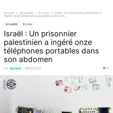
Accueil
Actualités
En vrac
Israël : Un prisonnier palestinien a
ingéré onze téléphones portables dans son...
Actualités
En vrac
Israël : Un prisonnier
palestinien a ingéré onze
téléphones portables dans
son abdomen
0
Par
Ayyoub
-
16/02/2020